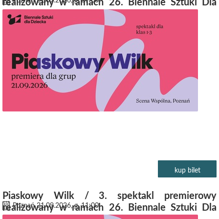
Poznań 21.09.2026, g. 09:00
realizowany w ramach 26. Biennale Sztuki Dla
Dziecka
kup bilet
Piaskowy Wilk / 3. spektakl premierowy
Poznań 21.09.2026, g. 11:00
realizowany w ramach 26. Biennale Sztuki Dla