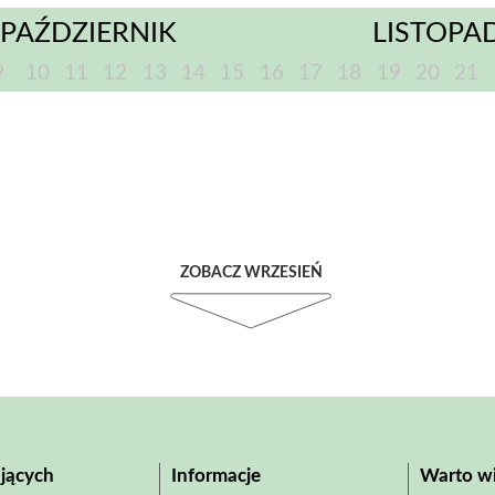
PAŹDZIERNIK
LISTOPA
9
10
11
12
13
14
15
16
17
18
19
20
21
ZOBACZ WRZESIEŃ
jących
Informacje
Warto wi