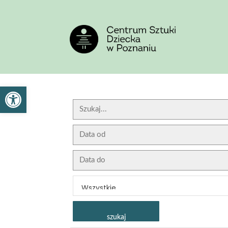
<
'
Otwórz pasek narzędzi