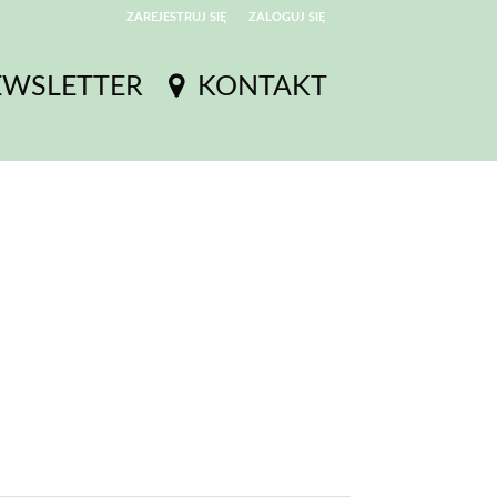
ZAREJESTRUJ SIĘ
ZALOGUJ SIĘ
0
EWSLETTER
KONTAKT
0,00
PLN
14
54