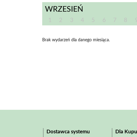
WRZESIEŃ
1
2
3
4
5
6
7
8
Brak wydarzeń dla danego miesiąca.
Dostawca systemu
Dla Kupu