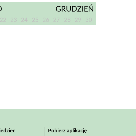
D
GRUDZIEŃ
22
23
24
25
26
27
28
29
30
edzieć
Pobierz aplikację