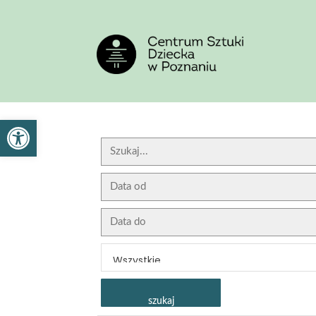
<
'
Otwórz pasek narzędzi