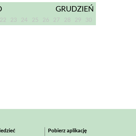
D
GRUDZIEŃ
22
23
24
25
26
27
28
29
30
edzieć
Pobierz aplikację