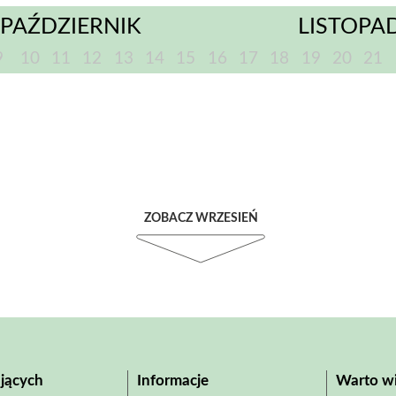
PAŹDZIERNIK
LISTOPA
9
10
11
12
13
14
15
16
17
18
19
20
21
ZOBACZ WRZESIEŃ
jących
Informacje
Warto wi