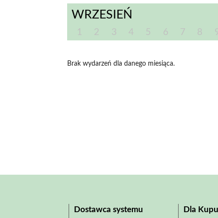
WRZESIEŃ
1
2
3
4
5
6
7
8
Brak wydarzeń dla danego miesiąca.
Dostawca systemu
Dla Kupu