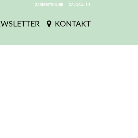
ZAREJESTRUJ SIĘ
ZALOGUJ SIĘ
0
EWSLETTER
KONTAKT
0,00
PLN
14
53