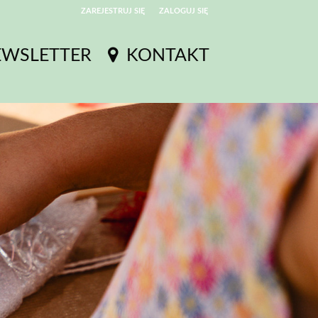
ZAREJESTRUJ SIĘ
ZALOGUJ SIĘ
0
EWSLETTER
KONTAKT
0,00
PLN
14
52