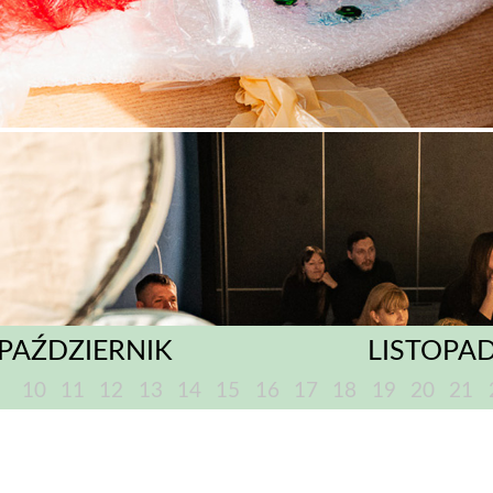
PAŹDZIERNIK
LISTOPA
9
10
11
12
13
14
15
16
17
18
19
20
21