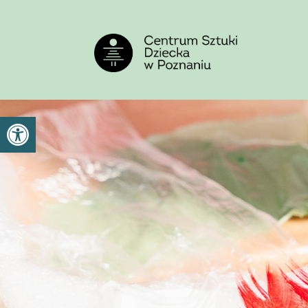
<
'
Otwórz pasek narzędzi