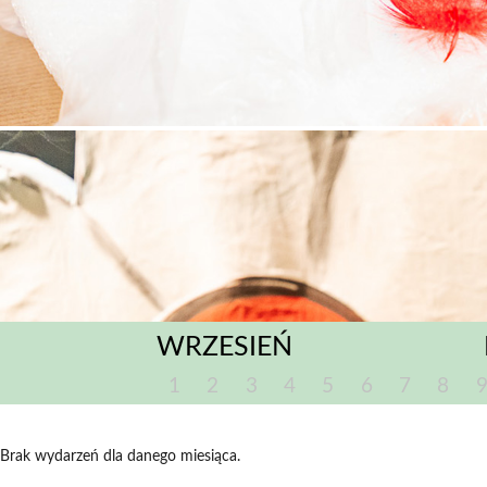
WRZESIEŃ
1
2
3
4
5
6
7
8
Brak wydarzeń dla danego miesiąca.