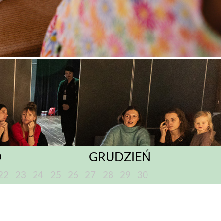
D
GRUDZIEŃ
22
23
24
25
26
27
28
29
30