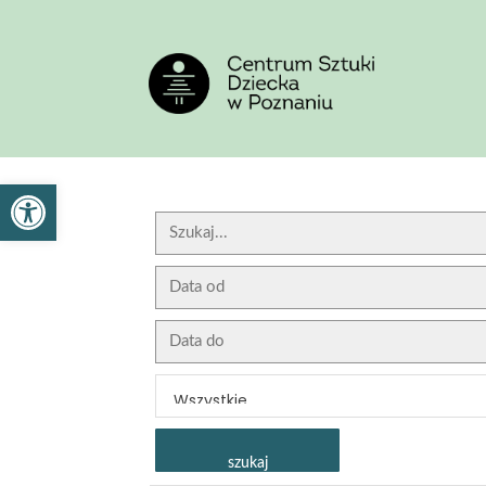
<
'
Otwórz pasek narzędzi