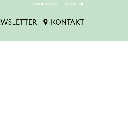
ZAREJESTRUJ SIĘ
ZALOGUJ SIĘ
0
EWSLETTER
KONTAKT
0,00
PLN
14
54