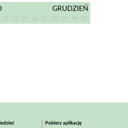
D
GRUDZIEŃ
23
24
25
26
27
28
29
30
31
edzieć
Pobierz aplikację