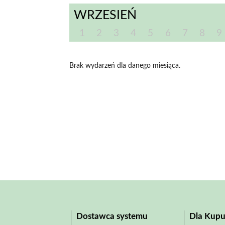
WRZESIEŃ
1
2
3
4
5
6
7
8
9
Brak wydarzeń dla danego miesiąca.
Dostawca systemu
Dla Kupu