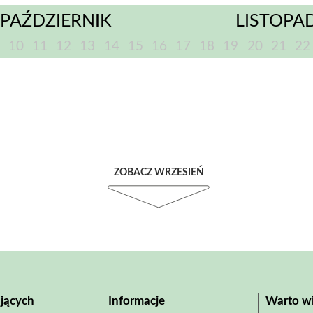
PAŹDZIERNIK
LISTOPA
10
11
12
13
14
15
16
17
18
19
20
21
22
ZOBACZ WRZESIEŃ
jących
Informacje
Warto wi