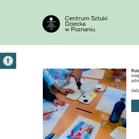
<
'
Otwórz pasek narzędzi
Rob
mie
adre
data