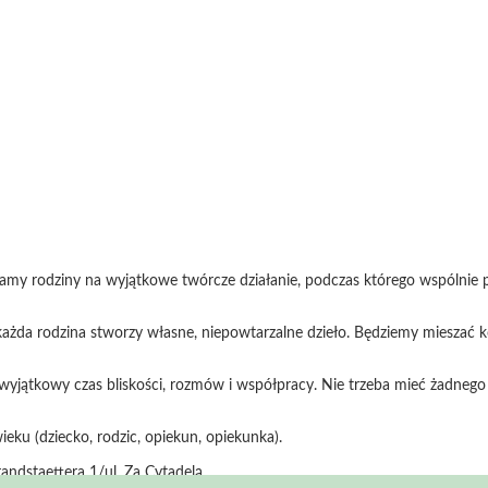
amy rodziny na wyjątkowe twórcze działanie, podczas którego wspólnie 
n, każda rodzina stworzy własne, niepowtarzalne dzieło. Będziemy mieszać 
eż wyjątkowy czas bliskości, rozmów i współpracy. Nie trzeba mieć żadneg
eku (dziecko, rodzic, opiekun, opiekunka).
andstaettera 1/ul. Za Cytadelą.