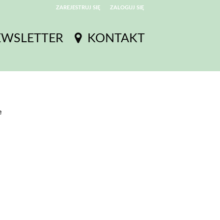
ZAREJESTRUJ SIĘ
ZALOGUJ SIĘ
0
EWSLETTER
KONTAKT
0,00
PLN
14
53
e