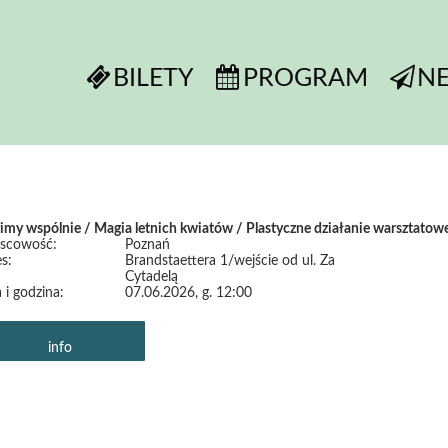
BILETY
PROGRAM
N
imy wspólnie / Magia letnich kwiatów / Plastyczne działanie warsztatow
jscowość:
Poznań
s:
Brandstaettera 1/wejście od ul. Za
Cytadelą
 i godzina:
07.06.2026, g. 12:00
info