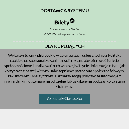
DOSTAWCA SYSTEMU
System sprzedaży Biletów
© 2022 Wszelkie prawa zastrzeżone
DLA KUPUJĄCYCH
Wykorzystujemy pliki cookie w celu realizacji usług zgodnie z Polityką
Pobierz bilet internetowy
cookies, do spersonalizowania treści i reklam, aby oferować funkcje
Komunikaty, zmiany
społecznościowe i analizować ruch w naszej witrynie. Informacje o tym, jak
korzystasz z naszej witryny, udostępniamy partnerom społecznościowym,
Newsletter
reklamowym i analitycznym. Partnerzy mogą połączyć te informacje z
innymi danymi otrzymanymi od Ciebie lub uzyskanymi podczas korzystania
Kontakt
z ich usług.
Regulamin zakupów internetowych
Akceptuję Ciasteczka
Polityka cookies
Informacje o zniżkach