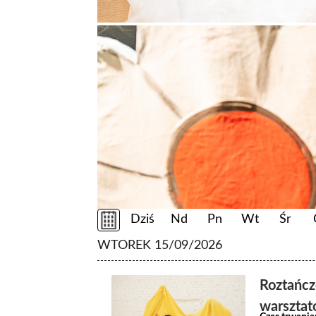
Dziś
Nd
Pn
Wt
Śr
WTOREK 15/09/2026
Roztańc
warsztat