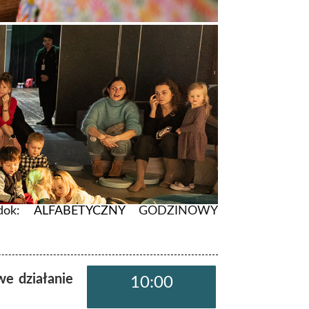
dok:
ALFABETYCZNY
GODZINOWY
e działanie
10:00