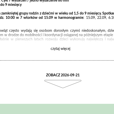
: Cykl 7 wydarzeń / jedno wydarzenie 60 min
 do 9 miesięcy
la zamkniętej grupy rodzin z dziećmi w wieku od 1,5 do 9 miesięcy. Spotk
dz. 10:00 w 7 wtorków od 15.09 w harmonogramie:
15.09, 22.09, 6.10
wląt często wydają się osobom dorosłym czymś niedoskonałym, dz
em w drodze do mobilności i koordynacji osiąganej na późniejszym etapie 
aśnie w pierwszych latach rozwoju dzieci wykonują największą i najw
py własnego ciała, lokowania napięć i rozpoznawania własnej sprawczoś
czytaj więcej
wać ten niepowtarzalny (i wymagający) czas, zapraszamy na spotkania
urzenie się w bogactwo ruchu niemowlęcego. W stałej, małej grupie,
rzyglądać temu jak ruszają się nasze dzieci i jak ruszamy się my, dorośli.
y nauczyć się od siebie nawzajem?
ka ruchowa oparta na podstawowych wzorcach rozwojowych może w
ZOBACZ 2026-09-21
dziennych napięć?
ząc dziecku możemy jednocześnie dbać o swoje zasoby?
na te pytanie poszukamy korzystając z prostych i przyjemnych zab
znych, opartych na praktykach somatycznych i wieloletnim doświadcze
pektakli dla rodzin.
ć:
o godzinie 10:00,