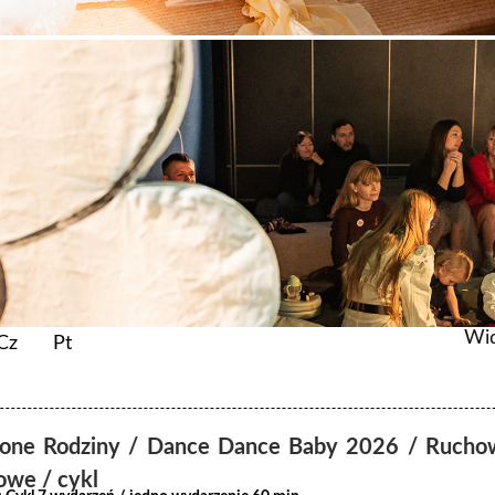
Wi
Cz
Pt
zone Rodziny / Dance Dance Baby 2026 / Ruchow
owe / cykl