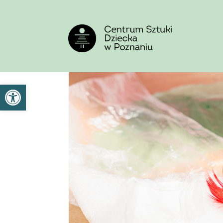
<
'
Otwórz pasek narzędzi