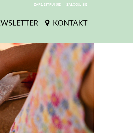
ZAREJESTRUJ SIĘ
ZALOGUJ SIĘ
0
EWSLETTER
KONTAKT
0,00
PLN
14
52