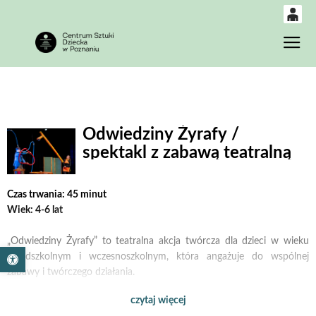
0
Gł
<
'
0,00
PLN
14
53
Odwiedziny Żyrafy /
spektakl z zabawą teatralną
Czas trwania: 45 minut
Wiek: 4-6 lat
„Odwiedziny Żyrafy” to teatralna akcja twórcza dla dzieci w wieku
Otwórz pasek narzędzi
przedszkolnym i wczesnoszkolnym, która angażuje do wspólnej
zabawy i twórczego działania.
czytaj więcej
Tytułowa bohaterka przybywa do Poznania – do spokojnego