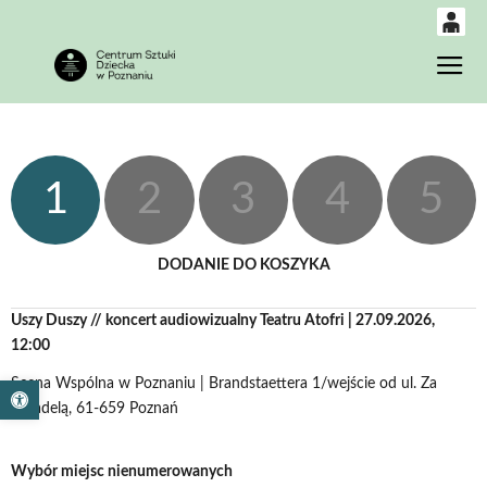
0
Gł
<
'
0,00
PLN
1
2
3
4
5
14
53
DODANIE DO KOSZYKA
Uszy Duszy // koncert audiowizualny Teatru Atofri | 27.09.2026,
12:00
Scena Wspólna w Poznaniu | Brandstaettera 1/wejście od ul. Za
Otwórz pasek narzędzi
Cytadelą, 61-659 Poznań
Wybór miejsc nienumerowanych