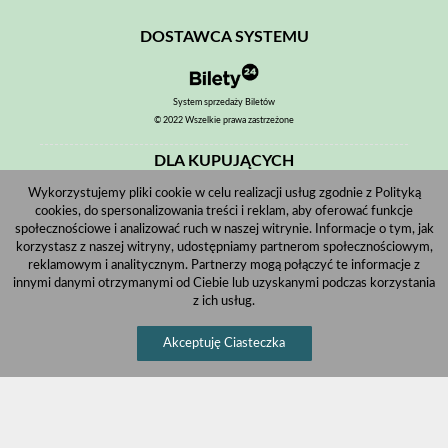
DOSTAWCA SYSTEMU
System sprzedaży Biletów
© 2022 Wszelkie prawa zastrzeżone
DLA KUPUJĄCYCH
Wykorzystujemy pliki cookie w celu realizacji usług zgodnie z Polityką
Pobierz bilet internetowy
cookies, do spersonalizowania treści i reklam, aby oferować funkcje
Komunikaty, zmiany
społecznościowe i analizować ruch w naszej witrynie. Informacje o tym, jak
korzystasz z naszej witryny, udostępniamy partnerom społecznościowym,
Newsletter
reklamowym i analitycznym. Partnerzy mogą połączyć te informacje z
innymi danymi otrzymanymi od Ciebie lub uzyskanymi podczas korzystania
Kontakt
z ich usług.
Regulamin zakupów internetowych
Akceptuję Ciasteczka
Polityka cookies
Informacje o zniżkach