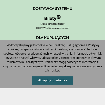
DOSTAWCA SYSTEMU
System sprzedaży Biletów
© 2022 Wszelkie prawa zastrzeżone
DLA KUPUJĄCYCH
Wykorzystujemy pliki cookie w celu realizacji usług zgodnie z Polityką
Pobierz bilet internetowy
cookies, do spersonalizowania treści i reklam, aby oferować funkcje
Komunikaty, zmiany
społecznościowe i analizować ruch w naszej witrynie. Informacje o tym, jak
korzystasz z naszej witryny, udostępniamy partnerom społecznościowym,
Newsletter
reklamowym i analitycznym. Partnerzy mogą połączyć te informacje z
innymi danymi otrzymanymi od Ciebie lub uzyskanymi podczas korzystania
Kontakt
z ich usług.
Regulamin zakupów internetowych
Akceptuję Ciasteczka
Polityka cookies
Informacje o zniżkach