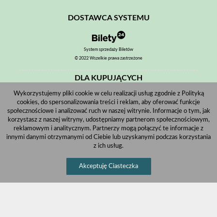
DOSTAWCA SYSTEMU
System sprzedaży Biletów
© 2022 Wszelkie prawa zastrzeżone
DLA KUPUJĄCYCH
Wykorzystujemy pliki cookie w celu realizacji usług zgodnie z Polityką
Pobierz bilet internetowy
cookies, do spersonalizowania treści i reklam, aby oferować funkcje
Komunikaty, zmiany
społecznościowe i analizować ruch w naszej witrynie. Informacje o tym, jak
korzystasz z naszej witryny, udostępniamy partnerom społecznościowym,
Newsletter
reklamowym i analitycznym. Partnerzy mogą połączyć te informacje z
innymi danymi otrzymanymi od Ciebie lub uzyskanymi podczas korzystania
Kontakt
z ich usług.
Regulamin zakupów internetowych
Akceptuję Ciasteczka
Polityka cookies
Informacje o zniżkach