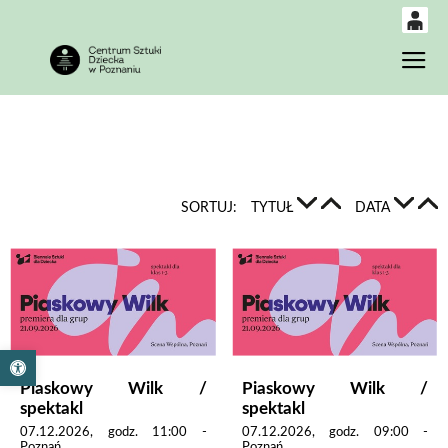
0
Gł
<
'
0,00
PLN
14
50
SORTUJ:
TYTUŁ
DATA
Otwórz pasek narzędzi
Piaskowy Wilk /
Piaskowy Wilk /
spektakl
spektakl
07.12.2026, godz. 11:00 -
07.12.2026, godz. 09:00 -
Poznań
Poznań