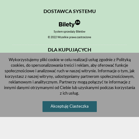
DOSTAWCA SYSTEMU
System sprzedaży Biletów
© 2022 Wszelkie prawa zastrzeżone
DLA KUPUJĄCYCH
Wykorzystujemy pliki cookie w celu realizacji usług zgodnie z Polityką
Pobierz bilet internetowy
cookies, do spersonalizowania treści i reklam, aby oferować funkcje
Komunikaty, zmiany
społecznościowe i analizować ruch w naszej witrynie. Informacje o tym, jak
korzystasz z naszej witryny, udostępniamy partnerom społecznościowym,
Newsletter
reklamowym i analitycznym. Partnerzy mogą połączyć te informacje z
innymi danymi otrzymanymi od Ciebie lub uzyskanymi podczas korzystania
Kontakt
z ich usług.
Regulamin zakupów internetowych
Akceptuję Ciasteczka
Polityka cookies
Informacje o zniżkach